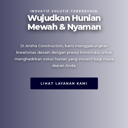
INOVATIF SOLUTIF TERPERCAYA
Wujudkan Hunian
Mewah & Nyaman
Di Arisha Construction, kami menggabungkan
kreativitas desain dengan presisi konstruksi untuk
menghadirkan solusi hunian yang inovatif bagi masa
depan Anda.
LIHAT LAYANAN KAMI