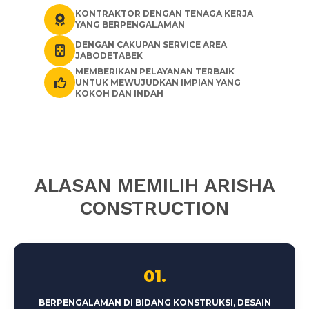
KONTRAKTOR DENGAN TENAGA KERJA
YANG BERPENGALAMAN
DENGAN CAKUPAN SERVICE AREA
JABODETABEK
MEMBERIKAN PELAYANAN TERBAIK
UNTUK MEWUJUDKAN IMPIAN YANG
KOKOH DAN INDAH
ALASAN MEMILIH ARISHA
CONSTRUCTION
01.
BERPENGALAMAN DI BIDANG KONSTRUKSI, DESAIN