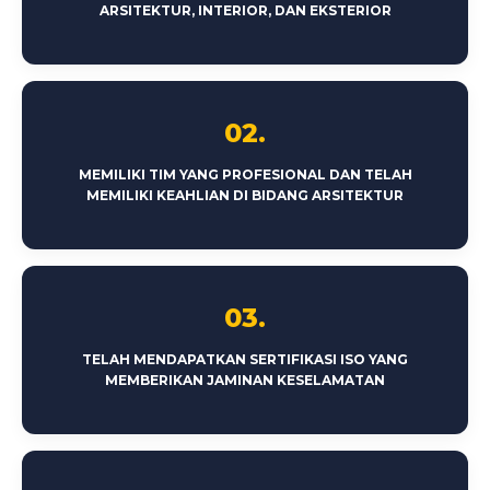
ARSITEKTUR, INTERIOR, DAN EKSTERIOR
02.
MEMILIKI TIM YANG PROFESIONAL DAN TELAH
MEMILIKI KEAHLIAN DI BIDANG ARSITEKTUR
03.
TELAH MENDAPATKAN SERTIFIKASI ISO YANG
MEMBERIKAN JAMINAN KESELAMATAN