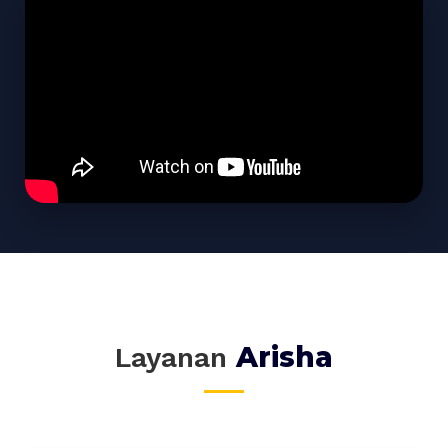
Arisha
Layanan