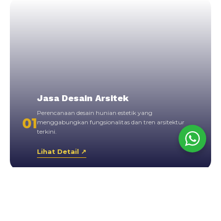
Jasa Desain Arsitek
Perencanaan desain hunian estetik yang
01
menggabungkan fungsionalitas dan tren arsitektur
terkini.
Lihat Detail ↗
02